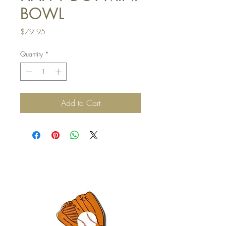
BOWL
Price
$79.95
Quantity
*
Add to Cart