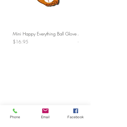
Mini Happy Everything Ball Glove
MINI BABY BLOCKS
ATTACHMENT
Price
$16.95
Price
$21.95
Phone
Email
Facebook